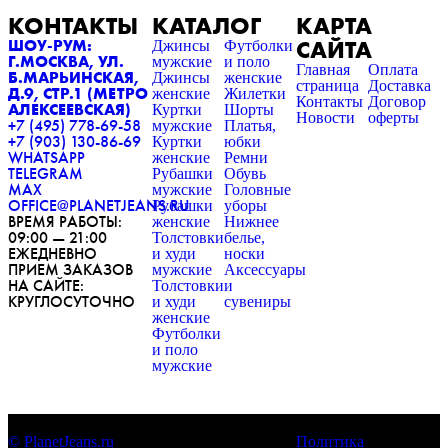
КОНТАКТЫ
КАТАЛОГ
КАРТА
САЙТА
ШОУ-РУМ:
Джинсы
Футболки
Г.МОСКВА, УЛ.
мужские
и поло
Главная
Оплата
Б.МАРЬИНСКАЯ,
Джинсы
женские
страница
Доставка
Д.9, СТР.1 (МЕТРО
женские
Жилетки
Контакты
Договор
АЛЕКСЕЕВСКАЯ)
Куртки
Шорты
Новости
оферты
+7 (495) 778-69-58
мужские
Платья,
+7 (903) 130-86-69
Куртки
юбки
WHATSAPP
женские
Ремни
TELEGRAM
Рубашки
Обувь
MAX
мужские
Головные
OFFICE@PLANETJEANS.RU
Рубашки
уборы
ВРЕМЯ РАБОТЫ:
женские
Нижнее
09:00 — 21:00
Толстовки
белье,
ЕЖЕДНЕВНО
и худи
носки
ПРИЕМ ЗАКАЗОВ
мужские
Аксессуары
НА САЙТЕ:
Толстовки
и
КРУГЛОСУТОЧНО
и худи
сувениры
женские
Футболки
и поло
мужские
© PlanetJeans.ru
Политика