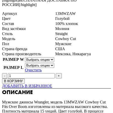
[highlight]БЕСПЛАТНАЯ ДОСТАВКА ПО
РОССИИ[/highlight]
Артикул
13MWZAW
Цвет
Голубой
Состав
100% хлопок
Вид застёжки
Молния
Стиль
Straight
Модель
Cowboy Cut
Пол
Мужские
Страна бренда
США
Страна производитель
Мексика, Никарагуа
РАЗМЕР W
РАЗМЕР L
Очистить
В КОРЗИНУ
ДОБАВИТЬ В ИЗБРАННОЕ
ОПИСАНИЕ
Мужские джинсы Wrangler, модель 13MWZAW Cowboy Cut
Fits Over Boots изготовлены из материала высокого качества.
Плотность материала 15 унций. Цвет голубой. В процессе