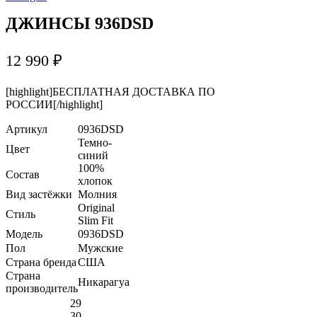
ДЖИНСЫ 936DSD
12 990
₽
[highlight]БЕСПЛАТНАЯ ДОСТАВКА ПО
РОССИИ[/highlight]
Артикул
0936DSD
Темно-
Цвет
синий
100%
Состав
хлопок
Вид застёжки
Молния
Original
Стиль
Slim Fit
Модель
0936DSD
Пол
Мужские
Страна бренда
США
Страна
Никарагуа
производитель
29
30