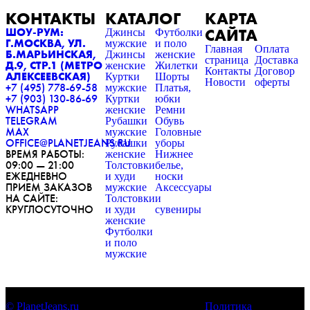
КОНТАКТЫ
КАТАЛОГ
КАРТА
САЙТА
ШОУ-РУМ:
Джинсы
Футболки
Г.МОСКВА, УЛ.
мужские
и поло
Главная
Оплата
Б.МАРЬИНСКАЯ,
Джинсы
женские
страница
Доставка
Д.9, СТР.1 (МЕТРО
женские
Жилетки
Контакты
Договор
АЛЕКСЕЕВСКАЯ)
Куртки
Шорты
Новости
оферты
+7 (495) 778-69-58
мужские
Платья,
+7 (903) 130-86-69
Куртки
юбки
WHATSAPP
женские
Ремни
TELEGRAM
Рубашки
Обувь
MAX
мужские
Головные
OFFICE@PLANETJEANS.RU
Рубашки
уборы
ВРЕМЯ РАБОТЫ:
женские
Нижнее
09:00 — 21:00
Толстовки
белье,
ЕЖЕДНЕВНО
и худи
носки
ПРИЕМ ЗАКАЗОВ
мужские
Аксессуары
НА САЙТЕ:
Толстовки
и
КРУГЛОСУТОЧНО
и худи
сувениры
женские
Футболки
и поло
мужские
© PlanetJeans.ru
Политика