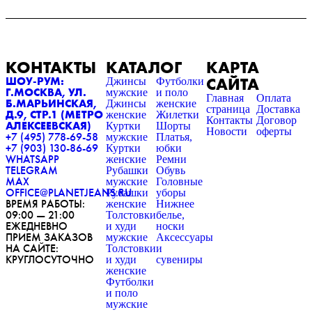
КОНТАКТЫ
КАТАЛОГ
КАРТА
САЙТА
ШОУ-РУМ:
Джинсы
Футболки
Г.МОСКВА, УЛ.
мужские
и поло
Главная
Оплата
Б.МАРЬИНСКАЯ,
Джинсы
женские
страница
Доставка
Д.9, СТР.1 (МЕТРО
женские
Жилетки
Контакты
Договор
АЛЕКСЕЕВСКАЯ)
Куртки
Шорты
Новости
оферты
+7 (495) 778-69-58
мужские
Платья,
+7 (903) 130-86-69
Куртки
юбки
WHATSAPP
женские
Ремни
TELEGRAM
Рубашки
Обувь
MAX
мужские
Головные
OFFICE@PLANETJEANS.RU
Рубашки
уборы
ВРЕМЯ РАБОТЫ:
женские
Нижнее
09:00 — 21:00
Толстовки
белье,
ЕЖЕДНЕВНО
и худи
носки
ПРИЕМ ЗАКАЗОВ
мужские
Аксессуары
НА САЙТЕ:
Толстовки
и
КРУГЛОСУТОЧНО
и худи
сувениры
женские
Футболки
и поло
мужские