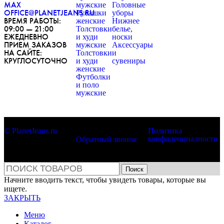
MAX
мужские
Головные
OFFICE@PLANETJEANS.RU
Рубашки
уборы
ВРЕМЯ РАБОТЫ:
женские
Нижнее
09:00 — 21:00
Толстовки
белье,
ЕЖЕДНЕВНО
и худи
носки
ПРИЕМ ЗАКАЗОВ
мужские
Аксессуары
НА САЙТЕ:
Толстовки
и
КРУГЛОСУТОЧНО
и худи
сувениры
женские
Футболки
и поло
мужские
© PlanetJeans.ru
Политика
конфиденциалности
Обратный звонок
Поиск
Начните вводить текст, чтобы увидеть товары, которые вы
ищете.
ЗАКРЫТЬ
Меню
Каталог