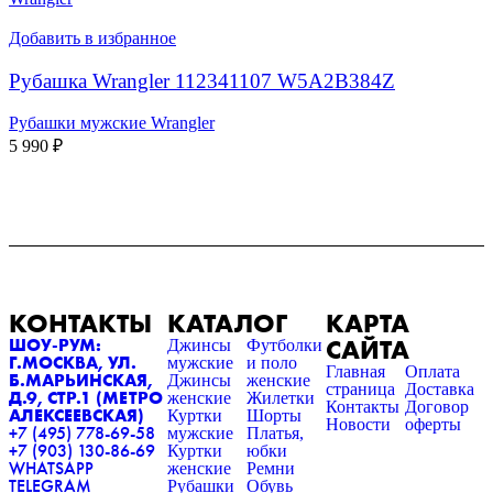
Добавить в избранное
Рубашка Wrangler 112341107 W5A2B384Z
Рубашки мужские Wrangler
5 990
₽
КОНТАКТЫ
КАТАЛОГ
КАРТА
САЙТА
ШОУ-РУМ:
Джинсы
Футболки
Г.МОСКВА, УЛ.
мужские
и поло
Главная
Оплата
Б.МАРЬИНСКАЯ,
Джинсы
женские
страница
Доставка
Д.9, СТР.1 (МЕТРО
женские
Жилетки
Контакты
Договор
АЛЕКСЕЕВСКАЯ)
Куртки
Шорты
Новости
оферты
+7 (495) 778-69-58
мужские
Платья,
+7 (903) 130-86-69
Куртки
юбки
WHATSAPP
женские
Ремни
TELEGRAM
Рубашки
Обувь