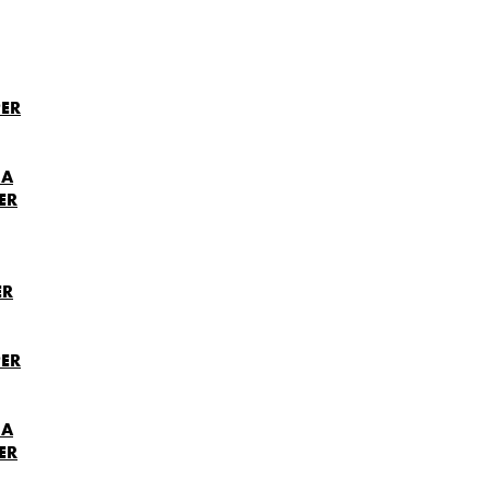
ER
NA
ER
ER
ER
NA
ER