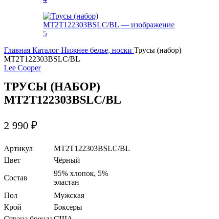
Главная
Каталог
Нижнее белье, носки
Трусы (набор)
MT2T122303BSLC/BL
Lee Cooper
ТРУСЫ (НАБОР)
MT2T122303BSLC/BL
2 990
₽
Артикул
MT2T122303BSLC/BL
Цвет
Чёрный
95% хлопок, 5%
Состав
эластан
Пол
Мужская
Крой
Боксеры
Страна бренда
США