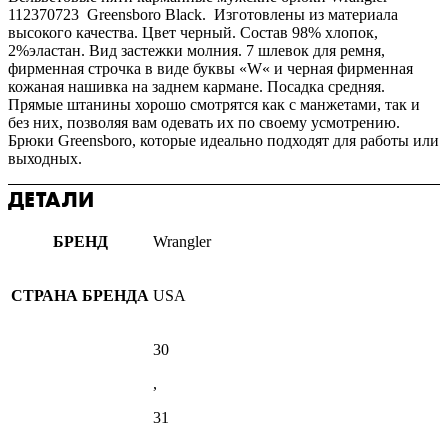
112370723 Greensboro Black. Изготовлены из материала
высокого качества. Цвет черный. Состав 98% хлопок,
2%эластан. Вид застежки молния.
7
шлевок
для ремня
,
фирменная
строчка
в виде буквы
«
W
«
и
черная
фирменная
кожаная
нашивка
на
заднем
кармане
. Посадка средняя.
Прямые
штанины
хорошо
смотрятся
как с
манжетами
, так
и
без них
,
позволяя
вам
одевать
их
по
своему
усмотрению
.
Брюки Greensboro, которые идеально подходят для работы или
выходных.
ДЕТАЛИ
БРЕНД
Wrangler
СТРАНА БРЕНДА
USA
30
,
31