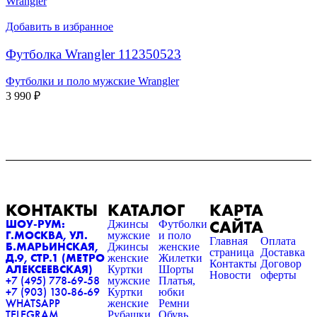
Wrangler
Добавить в избранное
Футболка Wrangler 112350523
Футболки и поло мужские Wrangler
3 990
₽
КОНТАКТЫ
КАТАЛОГ
КАРТА
САЙТА
ШОУ-РУМ:
Джинсы
Футболки
Г.МОСКВА, УЛ.
мужские
и поло
Главная
Оплата
Б.МАРЬИНСКАЯ,
Джинсы
женские
страница
Доставка
Д.9, СТР.1 (МЕТРО
женские
Жилетки
Контакты
Договор
АЛЕКСЕЕВСКАЯ)
Куртки
Шорты
Новости
оферты
+7 (495) 778-69-58
мужские
Платья,
+7 (903) 130-86-69
Куртки
юбки
WHATSAPP
женские
Ремни
TELEGRAM
Рубашки
Обувь