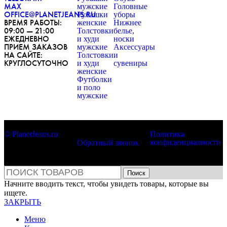
MAX
мужские
Головные
OFFICE@PLANETJEANS.RU
Рубашки
уборы
ВРЕМЯ РАБОТЫ:
женские
Нижнее
09:00 — 21:00
Толстовки
белье,
ЕЖЕДНЕВНО
и худи
носки
ПРИЕМ ЗАКАЗОВ
мужские
Аксессуары
НА САЙТЕ:
Толстовки
и
КРУГЛОСУТОЧНО
и худи
сувениры
женские
Футболки
и поло
мужские
© PlanetJeans.ru
Политика
конфиденциалности
Обратный звонок
Поиск
Начните вводить текст, чтобы увидеть товары, которые вы
ищете.
ЗАКРЫТЬ
Меню