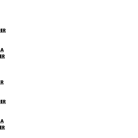
ER
NA
ER
ER
ER
NA
ER