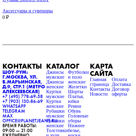
Аксессуары и сувениры
0
₽
КОНТАКТЫ
КАТАЛОГ
КАРТА
САЙТА
ШОУ-РУМ:
Джинсы
Футболки
Г.МОСКВА, УЛ.
мужские
и поло
Главная
Оплата
Б.МАРЬИНСКАЯ,
Джинсы
женские
страница
Доставка
Д.9, СТР.1 (МЕТРО
женские
Жилетки
Контакты
Договор
АЛЕКСЕЕВСКАЯ)
Куртки
Шорты
Новости
оферты
+7 (495) 778-69-58
мужские
Платья,
+7 (903) 130-86-69
Куртки
юбки
WHATSAPP
женские
Ремни
TELEGRAM
Рубашки
Обувь
MAX
мужские
Головные
OFFICE@PLANETJEANS.RU
Рубашки
уборы
ВРЕМЯ РАБОТЫ:
женские
Нижнее
09:00 — 21:00
Толстовки
белье,
ЕЖЕДНЕВНО
и худи
носки