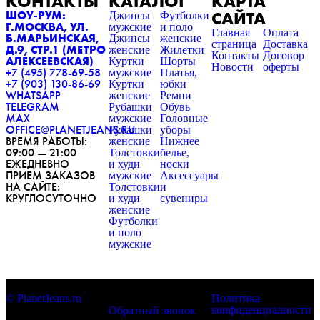
КОНТАКТЫ
КАТАЛОГ
КАРТА
САЙТА
ШОУ-РУМ:
Джинсы
Футболки
Г.МОСКВА, УЛ.
мужские
и поло
Главная
Оплата
Б.МАРЬИНСКАЯ,
Джинсы
женские
страница
Доставка
Д.9, СТР.1 (МЕТРО
женские
Жилетки
Контакты
Договор
АЛЕКСЕЕВСКАЯ)
Куртки
Шорты
Новости
оферты
+7 (495) 778-69-58
мужские
Платья,
+7 (903) 130-86-69
Куртки
юбки
WHATSAPP
женские
Ремни
TELEGRAM
Рубашки
Обувь
MAX
мужские
Головные
OFFICE@PLANETJEANS.RU
Рубашки
уборы
ВРЕМЯ РАБОТЫ:
женские
Нижнее
09:00 — 21:00
Толстовки
белье,
ЕЖЕДНЕВНО
и худи
носки
ПРИЕМ ЗАКАЗОВ
мужские
Аксессуары
НА САЙТЕ:
Толстовки
и
КРУГЛОСУТОЧНО
и худи
сувениры
женские
Футболки
и поло
мужские
© PlanetJeans.ru
Политика
конфиденциалности
Обратный звонок