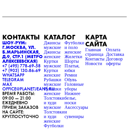
КОНТАКТЫ
КАТАЛОГ
КАРТА
САЙТА
ШОУ-РУМ:
Джинсы
Футболки
Г.МОСКВА, УЛ.
мужские
и поло
Главная
Оплата
Б.МАРЬИНСКАЯ,
Джинсы
женские
страница
Доставка
Д.9, СТР.1 (МЕТРО
женские
Жилетки
Контакты
Договор
АЛЕКСЕЕВСКАЯ)
Куртки
Шорты
Новости
оферты
+7 (495) 778-69-58
мужские
Платья,
+7 (903) 130-86-69
Куртки
юбки
WHATSAPP
женские
Ремни
TELEGRAM
Рубашки
Обувь
MAX
мужские
Головные
OFFICE@PLANETJEANS.RU
Рубашки
уборы
ВРЕМЯ РАБОТЫ:
женские
Нижнее
09:00 — 21:00
Толстовки
белье,
ЕЖЕДНЕВНО
и худи
носки
ПРИЕМ ЗАКАЗОВ
мужские
Аксессуары
НА САЙТЕ:
Толстовки
и
КРУГЛОСУТОЧНО
и худи
сувениры
женские
Футболки