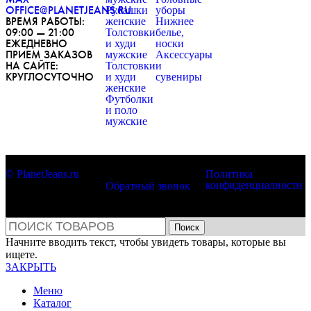
OFFICE@PLANETJEANS.RU
Рубашки
уборы
ВРЕМЯ РАБОТЫ:
женские
Нижнее
09:00 — 21:00
Толстовки
белье,
ЕЖЕДНЕВНО
и худи
носки
ПРИЕМ ЗАКАЗОВ
мужские
Аксессуары
НА САЙТЕ:
Толстовки
и
КРУГЛОСУТОЧНО
и худи
сувениры
женские
Футболки
и поло
мужские
© PlanetJeans.ru
Политика
конфиденциалности
Обратный звонок
Поиск
Начните вводить текст, чтобы увидеть товары, которые вы
ищете.
ЗАКРЫТЬ
Меню
Каталог