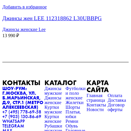
Добавить в избранное
Джинсы жен LEE 112318862 L30UBBPG
Джинсы женские Lee
13 990
₽
КОНТАКТЫ
КАТАЛОГ
КАРТА
САЙТА
ШОУ-РУМ:
Джинсы
Футболки
Г.МОСКВА, УЛ.
мужские
и поло
Главная
Оплата
Б.МАРЬИНСКАЯ,
Джинсы
женские
страница
Доставка
Д.9, СТР.1 (МЕТРО
женские
Жилетки
Контакты
Договор
АЛЕКСЕЕВСКАЯ)
Куртки
Шорты
Новости
оферты
+7 (495) 778-69-58
мужские
Платья,
+7 (903) 130-86-69
Куртки
юбки
WHATSAPP
женские
Ремни
TELEGRAM
Рубашки
Обувь
MAX
мужские
Головные