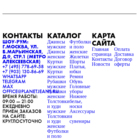
КОНТАКТЫ
КАТАЛОГ
КАРТА
САЙТА
ШОУ-РУМ:
Джинсы
Футболки
Г.МОСКВА, УЛ.
мужские
и поло
Главная
Оплата
Б.МАРЬИНСКАЯ,
Джинсы
женские
страница
Доставка
Д.9, СТР.1 (МЕТРО
женские
Жилетки
Контакты
Договор
АЛЕКСЕЕВСКАЯ)
Куртки
Шорты
Новости
оферты
+7 (495) 778-69-58
мужские
Платья,
+7 (903) 130-86-69
Куртки
юбки
WHATSAPP
женские
Ремни
TELEGRAM
Рубашки
Обувь
MAX
мужские
Головные
OFFICE@PLANETJEANS.RU
Рубашки
уборы
ВРЕМЯ РАБОТЫ:
женские
Нижнее
09:00 — 21:00
Толстовки
белье,
ЕЖЕДНЕВНО
и худи
носки
ПРИЕМ ЗАКАЗОВ
мужские
Аксессуары
НА САЙТЕ:
Толстовки
и
КРУГЛОСУТОЧНО
и худи
сувениры
женские
Футболки
и поло