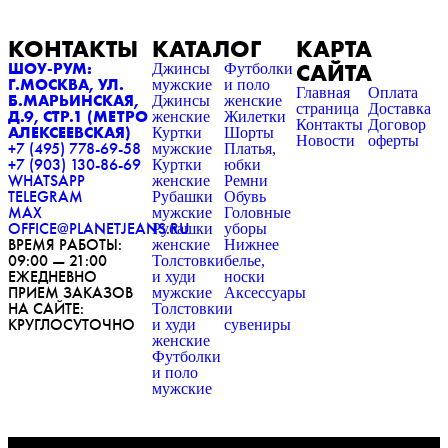
КОНТАКТЫ
КАТАЛОГ
КАРТА
САЙТА
ШОУ-РУМ:
Джинсы
Футболки
Г.МОСКВА, УЛ.
мужские
и поло
Главная
Оплата
Б.МАРЬИНСКАЯ,
Джинсы
женские
страница
Доставка
Д.9, СТР.1 (МЕТРО
женские
Жилетки
Контакты
Договор
АЛЕКСЕЕВСКАЯ)
Куртки
Шорты
Новости
оферты
+7 (495) 778-69-58
мужские
Платья,
+7 (903) 130-86-69
Куртки
юбки
WHATSAPP
женские
Ремни
TELEGRAM
Рубашки
Обувь
MAX
мужские
Головные
OFFICE@PLANETJEANS.RU
Рубашки
уборы
ВРЕМЯ РАБОТЫ:
женские
Нижнее
09:00 — 21:00
Толстовки
белье,
ЕЖЕДНЕВНО
и худи
носки
ПРИЕМ ЗАКАЗОВ
мужские
Аксессуары
НА САЙТЕ:
Толстовки
и
КРУГЛОСУТОЧНО
и худи
сувениры
женские
Футболки
и поло
мужские