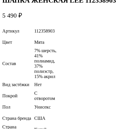
ШАПКА ЖЕНСКАЯ LEE 112358903
5 490
₽
Артикул
112358903
Цвет
Мята
7% шерсть,
41%
полиамид,
Состав
37%
полиэстр,
15% акрил
Вид застёжки
Нет
С
Покрой
отворотом
Пол
Унисекс
Страна бренда
США
Страна