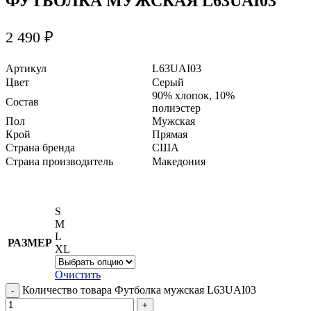
ФУТБОЛКА МУЖСКАЯ L63UAI03
2 490
₽
Артикул
L63UAI03
Цвет
Серый
90% хлопок, 10%
Состав
полиэстер
Пол
Мужская
Крой
Прямая
Страна бренда
США
Страна производитель
Македония
S
M
L
РАЗМЕР
XL
Очистить
Количество товара Футболка мужская L63UAI03