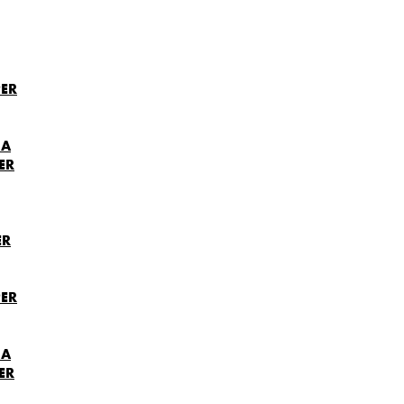
ER
NA
ER
ER
ER
NA
ER