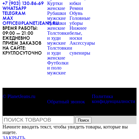
+7 (903) 130-86-69
Куртки
юбки
WHATSAPP
женские
Ремни
TELEGRAM
Рубашки
Обувь
MAX
мужские
Головные
OFFICE@PLANETJEANS.RU
Рубашки
уборы
ВРЕМЯ РАБОТЫ:
женские
Нижнее
09:00 — 21:00
Толстовки
белье,
ЕЖЕДНЕВНО
и худи
носки
ПРИЕМ ЗАКАЗОВ
мужские
Аксессуары
НА САЙТЕ:
Толстовки
и
КРУГЛОСУТОЧНО
и худи
сувениры
женские
Футболки
и поло
мужские
© PlanetJeans.ru
Политика
конфиденциалности
Обратный звонок
Поиск
Начните вводить текст, чтобы увидеть товары, которые вы
ищете.
ЗАКРЫТЬ